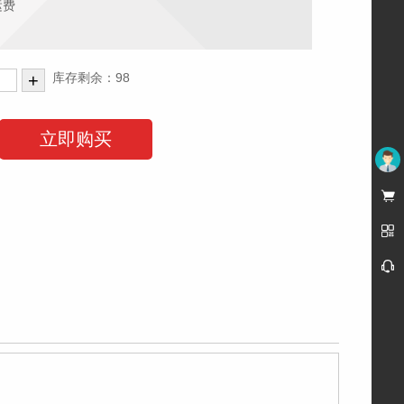
运费
库存剩余：98
会员


