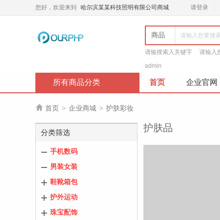
您好，欢迎来到
哈尔滨某某科技照明有限公司商城
请登录
商品
请输搜索入关键字
请输入
admin
所有商品分类
首页
企业官网

首页
>
企业商城
>
护肤彩妆
护肤品
分类筛选
手机数码
男装女装
鞋靴箱包
护外运动
珠宝配饰